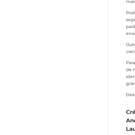
mais
Pod
seg
parâ
enxe
Out
cie
Para
de 
iden
gra
Dess
Cré
An
Lau