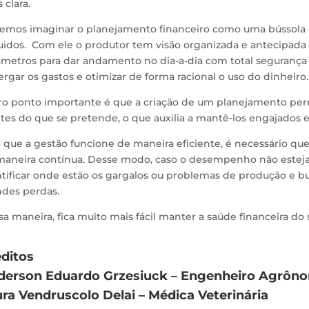
 clara.
emos imaginar o planejamento financeiro como uma bússola 
uidos. Com ele o produtor tem visão organizada e antecipada 
metros para dar andamento no dia-a-dia com total segurança e 
rgar os gastos e otimizar de forma racional o uso do dinheiro.
ro ponto importante é que a criação de um planejamento per
ntes do que se pretende, o que auxilia a mantê-los engajado
 que a gestão funcione de maneira eficiente, é necessário qu
maneira contínua. Desse modo, caso o desempenho não esteja 
tificar onde estão os gargalos ou problemas de produção e busc
ndes perdas.
a maneira, fica muito mais fácil manter a saúde financeira do
ditos
derson Eduardo Grzesiuck – Engenheiro Agrôn
ra Vendruscolo Delai – Médica Veterinária