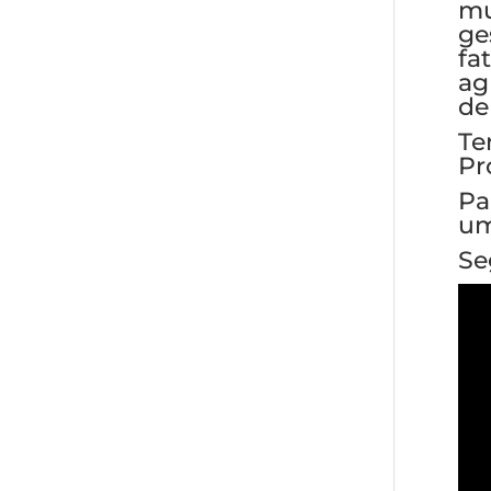
mu
ge
fa
ag
de
Te
Pr
Pa
um
Se