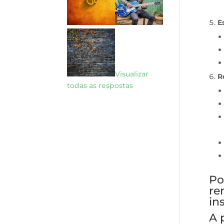
E
Visualizar
R
todas as respostas
Po
re
in
A 