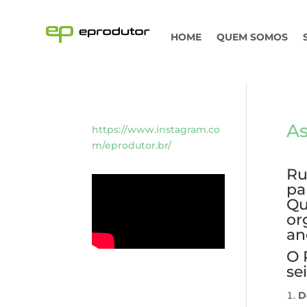
HOME
QUEM SOMOS
As
https://www.instagram.co
m/eprodutor.br/
Ru
pa
Qu
or
an
O 
se
D