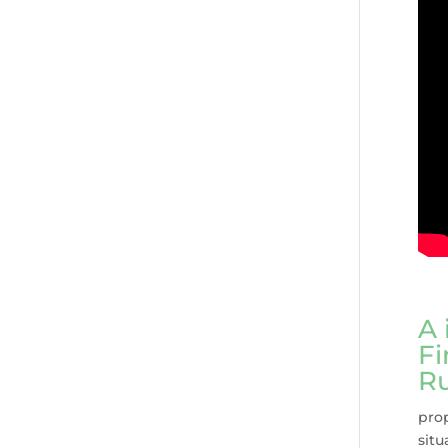
A 
Fi
Ru
prop
situ