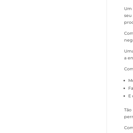
Um p
seu 
prod
Com 
neg
Uma 
a en
Com 
Mo
Fa
E 
Tão 
per
Comp