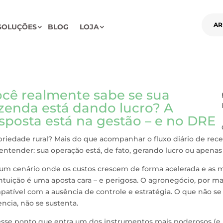
AR
SOLUÇÕES
BLOG
LOJA
cê realmente sabe se sua
zenda está dando lucro? A
sposta está na gestão – e no DRE
riedade rural? Mais do que acompanhar o fluxo diário de recei
entender: sua operação está, de fato, gerando lucro ou apen
um cenário onde os custos crescem de forma acelerada e as m
ntuição é uma aposta cara – e perigosa. O agronegócio, por mai
atível com a ausência de controle e estratégia. O que não se
ncia, não se sustenta.
esse ponto que entra um dos instrumentos mais poderosos (e i