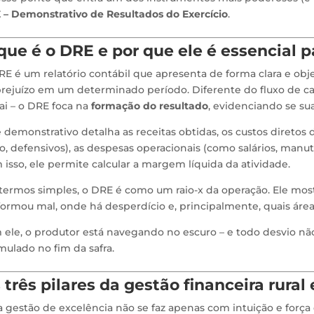
 – Demonstrativo de Resultados do Exercício
.
que é o DRE e por que ele é essencial p
E é um relatório contábil que apresenta de forma clara e obje
prejuízo em um determinado período. Diferente do fluxo de ca
ai – o DRE foca na
formação do resultado
, evidenciando se su
 demonstrativo detalha as receitas obtidas, os custos direto
o, defensivos), as despesas operacionais (como salários, manu
isso, ele permite calcular a margem líquida da atividade.
ermos simples, o DRE é como um raio-x da operação. Ele most
formou mal, onde há desperdício e, principalmente, quais ár
ele, o produtor está navegando no escuro – e todo desvio não
ulado no fim da safra.
 três pilares da gestão financeira rural 
gestão de excelência não se faz apenas com intuição e força d