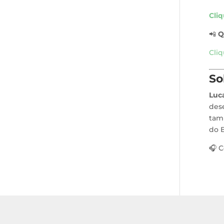
Cli
📲
Q
Cli
So
Luc
dese
tam
do B
🎧 C