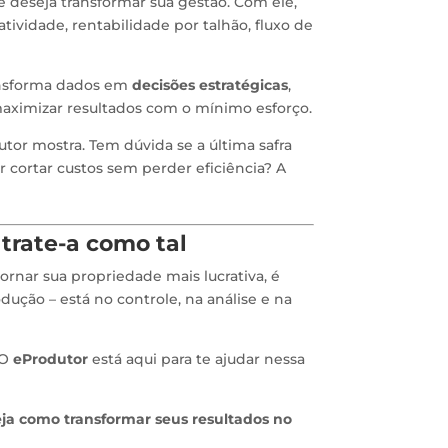
 deseja transformar sua gestão. Com ele,
tividade, rentabilidade por talhão, fluxo de
ransforma dados em
decisões estratégicas
,
 maximizar resultados com o mínimo esforço.
tor mostra. Tem dúvida se a última safra
r cortar custos sem perder eficiência? A
trate-a como tal
ornar sua propriedade mais lucrativa, é
dução – está no controle, na análise e na
 O
eProdutor
está aqui para te ajudar nessa
ja como transformar seus resultados no