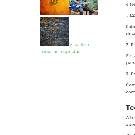
e fe
1. 
Sabe
deci
2. F
Visualizar
todas as respostas
É es
pape
3. E
Com 
com
Te
A te
ape