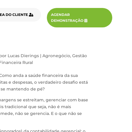
EA DO CLIENTE
AGENDAR
DEMONSTRAÇÃO
por
Lucas Dierings
|
Agronegócio
,
Gestão
Financeira Rural
Como anda a saúde financeira da sua
tas e despesas, o verdadeiro desafio está
as se mantendo de pé?
argens se estreitam, gerenciar com base
s tradicional que seja, não é mais
 mede, não se gerencia. E o que não se
gnorados) da contabilidade gerencial: o