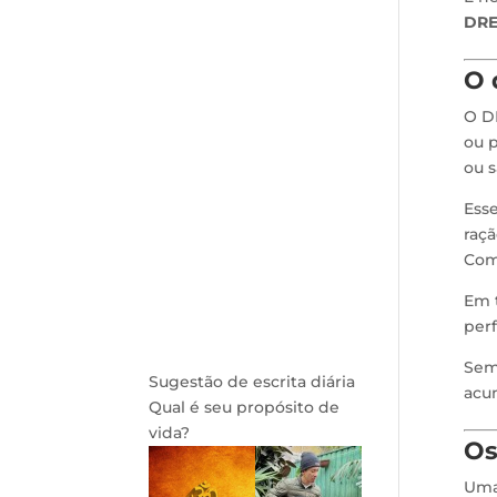
DRE
O 
O DR
ou 
ou s
Esse
raçã
Com 
Em t
per
Sem 
Sugestão de escrita diária
acum
Qual é seu propósito de
vida?
Os
Uma 