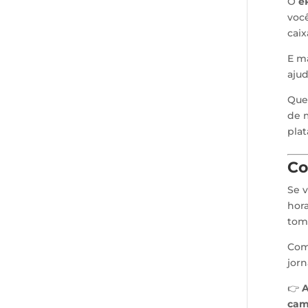
O
e
você
caix
E m
ajud
Quer
de m
plat
Co
Se v
hora
tom
Com
jorn
👉
A
cam