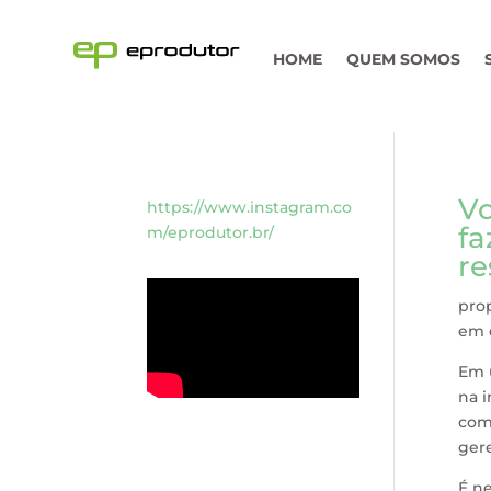
HOME
QUEM SOMOS
Vo
https://www.instagram.co
fa
m/eprodutor.br/
re
prop
em 
Em 
na i
comp
gere
É n