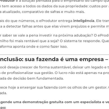
Produtor
é a solução pensada para o empresário do campo que
 tem acesso a todos os dados da sua propriedade: custos por a
a atualizado, comparativo de safras e muito mais.
ais do que números, o eProdutor entrega
inteligência
. Ele t
a a detectar falhas antes que elas virem prejuízos e permite
 saber se vale a pena investir na próxima adubação? O eProdu
ilho foi mais rentável que a soja? O sistema te responde. Que
aforma aponta onde e como fazer isso.
nclusão: sua fazenda é uma empresa – 
ocê deseja crescer de forma sustentável, deixar um legado e t
 de profissionalizar sua gestão. O lucro não está apenas na pro
ada de decisão bem fundamentada.
ece hoje a enxergar sua fazenda com os olhos de um gestor.
ada.
gende uma demonstração gratuita com um especialista e ve
po: