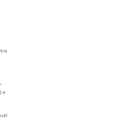
stra
,
) e
ual