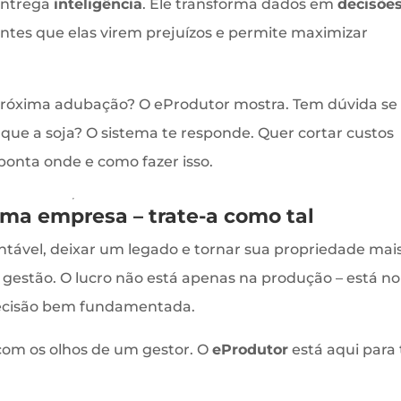
entrega
inteligência
. Ele transforma dados em
decisõe
 antes que elas virem prejuízos e permite maximizar
a próxima adubação? O eProdutor mostra. Tem dúvida se
l que a soja? O sistema te responde. Quer cortar custos
ponta onde e como fazer isso.
uma empresa – trate-a como tal
ntável, deixar um legado e tornar sua propriedade mai
ua gestão. O lucro não está apenas na produção – está no
 decisão bem fundamentada.
com os olhos de um gestor. O
eProdutor
está aqui para 