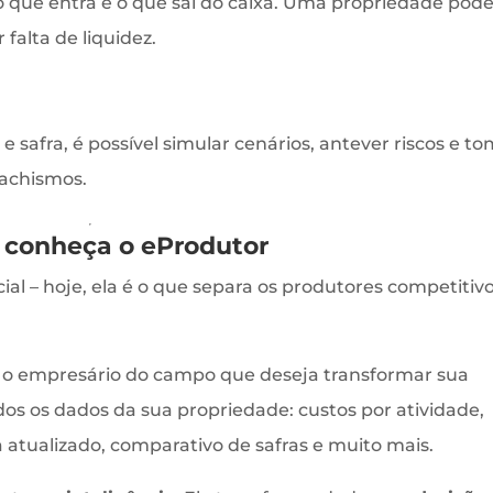
 que entra e o que sai do caixa. Uma propriedade pod
 falta de liquidez.
 safra, é possível simular cenários, antever riscos e t
achismos.
 conheça o eProdutor
ial – hoje, ela é o que separa os produtores competitiv
 o empresário do campo que deseja transformar sua
dos os dados da sua propriedade: custos por atividade,
xa atualizado, comparativo de safras e muito mais.