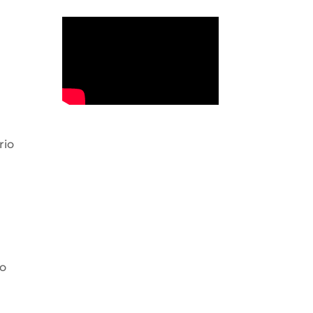
rio
ão