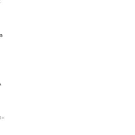
s
 a
s
te