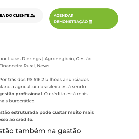
EA DO CLIENTE
AGENDAR
DEMONSTRAÇÃO
por
Lucas Dierings
|
Agronegócio
,
Gestão
Financeira Rural
,
News
Por trás dos R$ 516,2 bilhões anunciados
ro: a agricultura brasileira está sendo
gestão profissional
. O crédito está mais
ais burocrático.
estão estruturada pode custar muito mais
sso ao crédito.
estão também na gestão