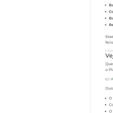
Ba
Co
Bu
Re
Ess
fer
Ve
Que
o Pl
👉
A
Dura
O
C
O 