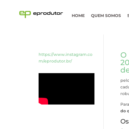
HOME
QUEM SOMOS
O 
https://www.instagram.co
20
m/eprodutor.br/
de
pelo
cada
robu
Par
do 
Os