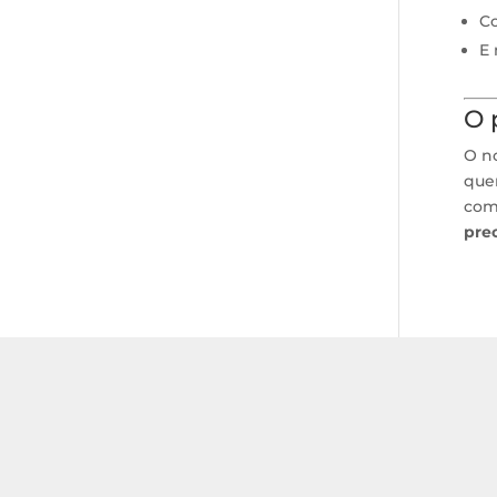
Co
E 
O 
O n
que
com
prec