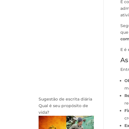
É c
admi
ati
Seg
que 
com
E é 
As
Ent
Ob
me
Re
Sugestão de escrita diária
re
Qual é seu propósito de
F
vida?
cr
Ex