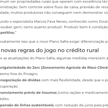
omum ver propriedades rurais que operam com excelência té
nistração. Sem controle sobre fluxo de caixa, previsão de rece
vidade, muitos produtores não conseguem nem demonstrar viab
undo o especialista Marcos Fava Neves, conhecido como Douto
souber gerir, tanto quanto produzir. Produzir bem é condição
petitivo.
”
exatamente isso que o novo Plano Safra exige: diferenciação p
 novas regras do jogo no crédito rural
re as atualizações do Plano Safra, algumas medidas merecem a
rigatoriedade do Zarc (Zoneamento Agrícola de Risco Climát
smo fora do Proagro.
negociação de dívidas
com mais flexibilidade, desde que o 
cuperação.
inanciamento prévio de insumos
(como rações e medicamentos
édito.
pansão de linhas sustentáveis
, com redução de juros para pr