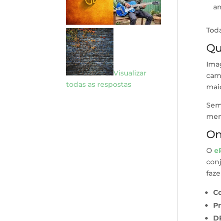
a
Tod
Qu
Ima
Visualizar
camb
todas as respostas
maio
Sem 
meno
On
O
e
conj
faze
Co
Pr
DR