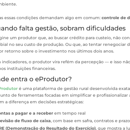
mbiente.
as essas condições demandam algo em comum:
controle de 
ando falta gestão, sobram dificuldades
gine um produtor que, ao buscar crédito para custeio, não co
ial no seu custo de produção. Ou que, ao tentar renegociar d
r retorno sobre o investimento nos últimos dois anos.
indicadores, o produtor vira refém da percepção — e isso não
s instituições financeiras.
de entra o eProdutor?
Produtor
é uma plataforma de gestão rural desenvolvida exa
unto de ferramentas focadas em simplificar e profissionalizar
m a diferença em decisões estratégicas:
ntas a pagar e a receber
em tempo real
evisão de fluxo de caixa
, com base em safra, contratos e praz
E (Demonstração do Resultado do Exercício)
, que mostra a l