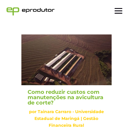
Como reduzir custos com
manutenções na avicultura
de corte?
por
Tainara Carraro - Universidade
Estadual de Maringá
|
Gestão
Financeira Rural