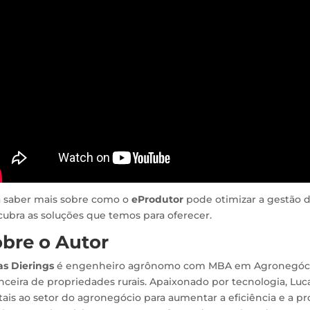
a saber mais sobre como o
eProdutor
pode otimizar a gestão d
ubra as soluções que temos para oferecer.
bre o Autor
as Dierings
é engenheiro agrônomo com MBA em Agronegócio
nceira de propriedades rurais. Apaixonado por tecnologia, Luc
tais ao setor do agronegócio para aumentar a eficiência e a pr