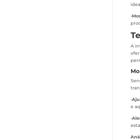
idea
•
Mon
proc
Te
A i
ofe
per
Mo
Sen
tran
•
Aju
e a
•
Ale
esta
Aná