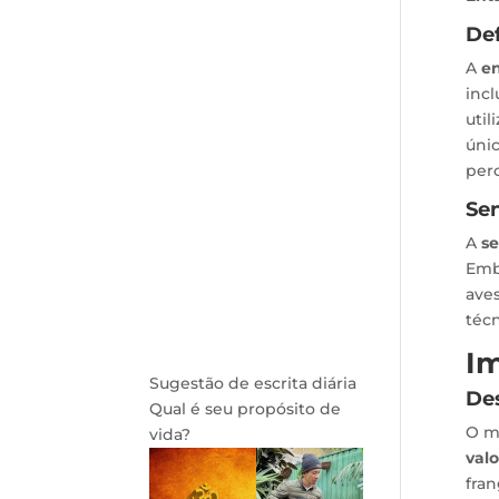
Def
A
en
incl
util
únic
perc
Se
A
s
Embo
aves
técn
Im
Sugestão de escrita diária
Des
Qual é seu propósito de
O m
vida?
val
fra