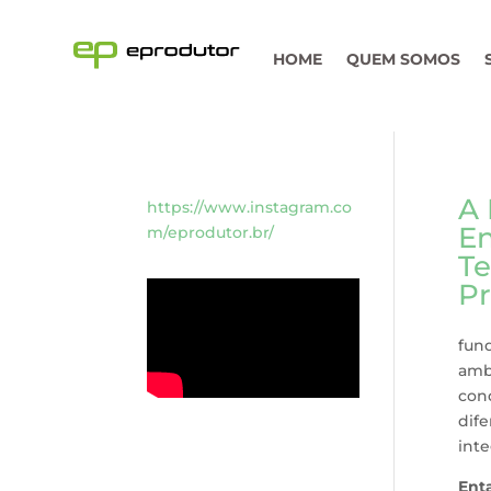
HOME
QUEM SOMOS
A 
https://www.instagram.co
En
m/eprodutor.br/
Te
Pr
fund
amb
cond
dif
int
Ent