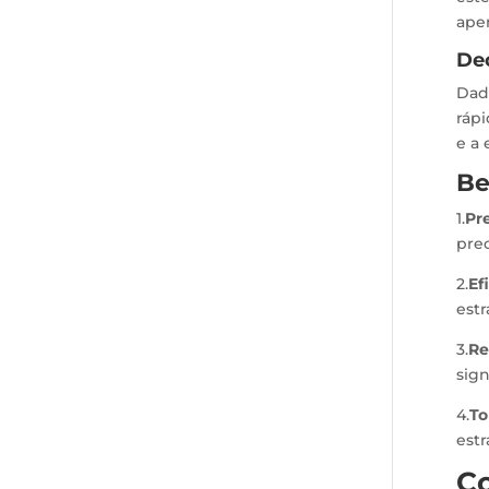
ape
De
Dad
rápi
e a 
Be
1.
Pr
prec
2.
Ef
est
3.
Re
sign
4.
To
estr
C