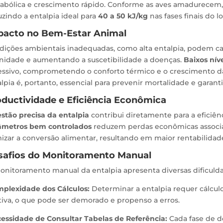
abólica e crescimento rápido. Conforme as aves amadurecem, 
zindo a entalpia ideal para
40 a 50 kJ/kg
nas fases finais do lo
pacto no Bem-Estar Animal
dições ambientais inadequadas, como alta entalpia, podem cau
nidade e aumentando a suscetibilidade a doenças.
Baixos nív
essivo, comprometendo o conforto térmico e o crescimento da
lpia é, portanto, essencial para prevenir mortalidade e garantir
ductividade e Eficiência Econômica
stão precisa da entalpia
contribui diretamente para a eficiên
âmetros bem controlados
reduzem perdas econômicas associa
izar a conversão alimentar, resultando em maior rentabilidade
safios do Monitoramento Manual
nitoramento manual da entalpia apresenta diversas dificulda
plexidade dos Cálculos:
Determinar a entalpia requer cálc
tiva, o que pode ser demorado e propenso a erros.
essidade de Consultar Tabelas de Referência:
Cada fase de d