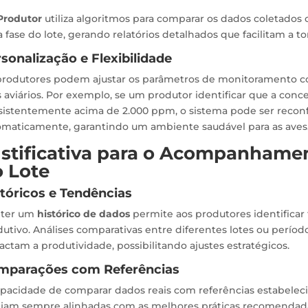
Produtor
utiliza algoritmos para comparar os dados coletados 
 fase do lote, gerando relatórios detalhados que facilitam a 
sonalização e Flexibilidade
produtores podem ajustar os parâmetros de monitoramento co
 aviários. Por exemplo, se um produtor identificar que a conc
sistentemente acima de 2.000 ppm, o sistema pode ser reconf
omaticamente, garantindo um ambiente saudável para as aves
stificativa para o Acompanhame
 Lote
tóricos e Tendências
ter um
histórico de dados
permite aos produtores identificar
utivo. Análises comparativas entre diferentes lotes ou período
ctam a produtividade, possibilitando ajustes estratégicos.
mparações com Referências
apacidade de comparar dados reais com referências estabelec
ejam sempre alinhadas com as melhores práticas recomendadas 