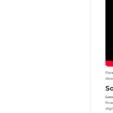
Par
desc
So
Luc
fina
digi