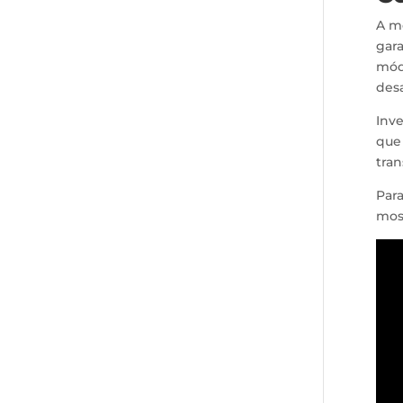
A mo
gar
mód
des
Inv
que
tran
Par
mos