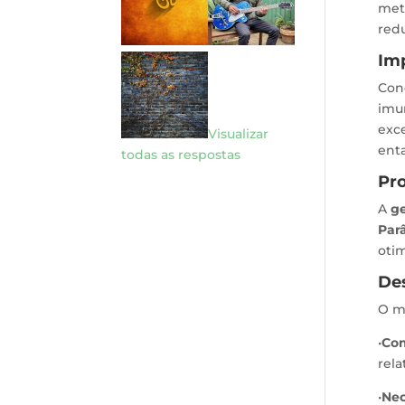
met
redu
Im
Con
imu
exc
Visualizar
enta
todas as respostas
Pro
A
ge
Par
otim
De
O mo
•
Com
rela
•
Nec