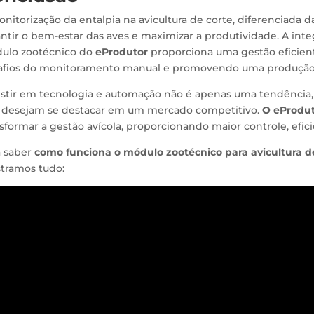
nitorização da entalpia na avicultura de corte, diferenciada d
antir o bem-estar das aves e maximizar a produtividade. A in
ulo zootécnico do
eProdutor
proporciona uma gestão eficien
afios do monitoramento manual e promovendo uma produção aví
estir em tecnologia e automação não é apenas uma tendência
 desejam se destacar em um mercado competitivo.
O eProdu
sformar a gestão avícola, proporcionando maior controle, efici
a saber
como funciona o módulo zootécnico para avicultura d
tramos tudo: