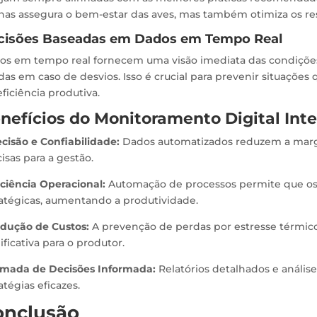
nas assegura o bem-estar das aves, mas também otimiza os res
cisões Baseadas em Dados em Tempo Real
os em tempo real fornecem uma visão imediata das condições 
das em caso de desvios. Isso é crucial para prevenir situaçõ
eficiência produtiva.
nefícios do Monitoramento Digital Int
ecisão e Confiabilidade:
Dados automatizados reduzem a marg
isas para a gestão.
iciência Operacional:
Automação de processos permite que os
ratégicas, aumentando a produtividade.
dução de Custos:
A prevenção de perdas por estresse térmic
ificativa para o produtor.
mada de Decisões Informada:
Relatórios detalhados e anális
atégias eficazes.
onclusão