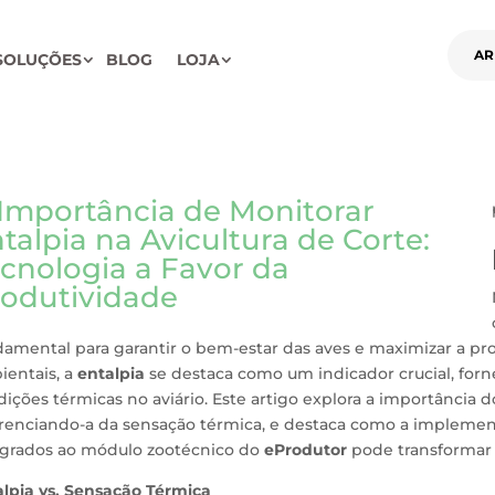
AR
SOLUÇÕES
BLOG
LOJA
Importância de Monitorar
talpia na Avicultura de Corte:
cnologia a Favor da
odutividade
amental para garantir o bem-estar das aves e maximizar a pro
ientais, a
entalpia
se destaca como um indicador crucial, for
ições térmicas no aviário. Este artigo explora a importância 
erenciando-a da sensação térmica, e destaca como a impleme
egrados ao módulo zootécnico do
eProdutor
pode transformar a
alpia vs. Sensação Térmica