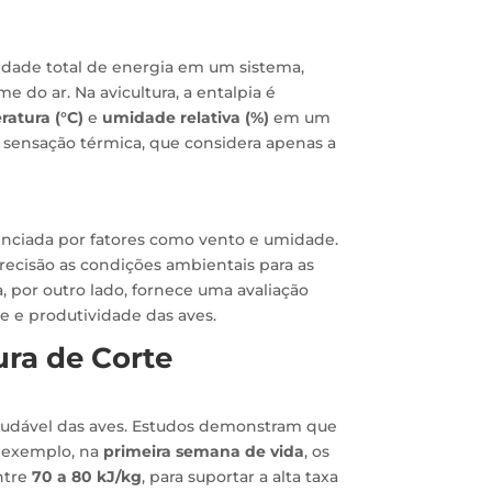
dade total de energia em um sistema,
e do ar. Na avicultura, a entalpia é
atura (°C)
e
umidade relativa (%)
em um
a sensação térmica, que considera apenas a
enciada por fatores como vento e umidade.
recisão as condições ambientais para as
, por outro lado, fornece uma avaliação
de e produtividade das aves.
ura de Corte
audável das aves. Estudos demonstram que
r exemplo, na
primeira semana de vida
, os
ntre
70 a 80 kJ/kg
, para suportar a alta taxa