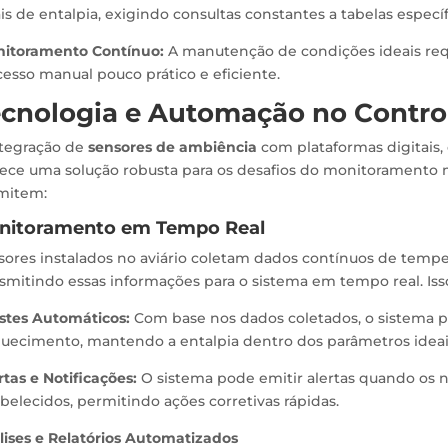
is de entalpia, exigindo consultas constantes a tabelas específ
itoramento Contínuo:
A manutenção de condições ideais requ
esso manual pouco prático e eficiente.
cnologia e Automação no Control
ntegração de
sensores de ambiência
com plataformas digitais
rece uma solução robusta para os desafios do monitoramento 
mitem:
nitoramento em Tempo Real
sores instalados no aviário coletam dados contínuos de tempe
smitindo essas informações para o sistema em tempo real. Isso 
stes Automáticos:
Com base nos dados coletados, o sistema p
quecimento, mantendo a entalpia dentro dos parâmetros ideai
rtas e Notificações:
O sistema pode emitir alertas quando os ní
belecidos, permitindo ações corretivas rápidas.
lises e Relatórios Automatizados