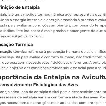
inição de Entalpia
talpia
é uma medida termodinâmica que representa a quanti
uindo a energia interna e a energia associada à pressão e volum
izada para avaliar as condições ambientais, combinando
temper
o índice. Este indicador é mais preciso e abrangente do que 
epção subjetiva do calor.
nsação Térmica
ensação térmica
refere-se à percepção humana do calor, influ
ra seja útil para avaliar o conforto humano, não traduz com p
, que possuem necessidades fisiológicas diferentes. A entalpia
ica e objetiva das condições ambientais, essencial para a saú
portância da Entalpia na Avicult
envolvimento Fisiológico das Aves
anejo adequado da entalpia é vital para o desenvolvimento s
ores ideais de entalpia variam conforme a idade das aves
. Po
ngos necessitam de condições mais aquecidas, com entalpia e