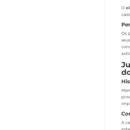
O
e
cada
Per
Os 
seus
con
aut
Ju
do
His
Man
prod
impa
Co
A c
est