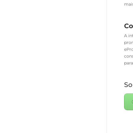
mais
Co
A in
prom
ePro
cons
para
So