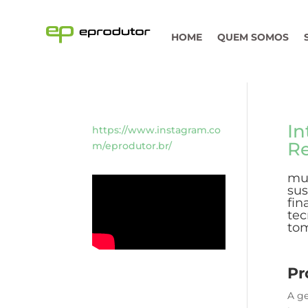
HOME
QUEM SOMOS
In
https://www.instagram.co
Re
m/eprodutor.br/
mui
sus
fin
tec
tom
Pr
A ge