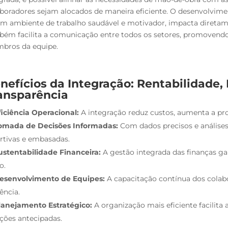
boradores sejam alocados de maneira eficiente. O desenvolvime
m ambiente de trabalho saudável e motivador, impacta diretam
ém facilita a comunicação entre todos os setores, promovendo 
bros da equipe.
nefícios da Integração: Rentabilidade,
ansparência
ficiência Operacional:
A integração reduz custos, aumenta a pro
omada de Decisões Informadas:
Com dados precisos e análises
rtivas e embasadas.
ustentabilidade Financeira:
A gestão integrada das finanças gar
o.
esenvolvimento de Equipes:
A capacitação contínua dos cola
iência.
lanejamento Estratégico:
A organização mais eficiente facilita
ções antecipadas.