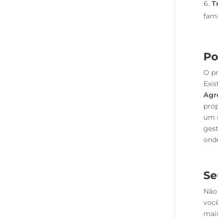
T
famí
Po
O pr
Exis
Agr
prop
um s
gest
onde
Se
Não 
voc
mais