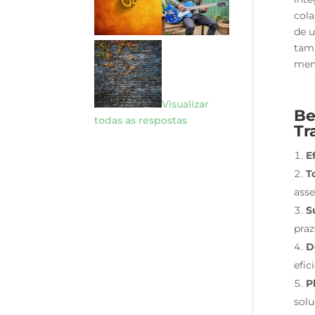
cola
de u
tamb
mem
Visualizar
Be
todas as respostas
Tr
E
T
asse
S
praz
D
efic
P
solu