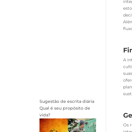
inte
esto
deci
Além
flux
Fi
A in
cult
suas
ofer
plan
sust
Sugestão de escrita diária
Qual é seu propósito de
Ge
vida?
Os 
inte