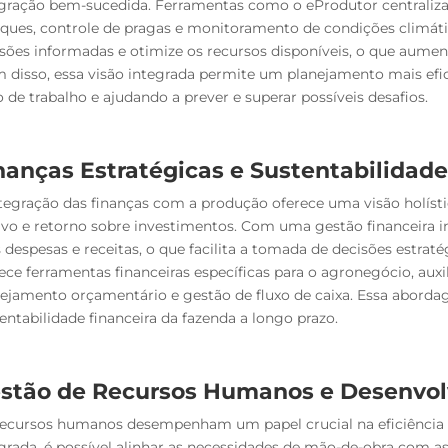
gração bem-sucedida. Ferramentas como o eProdutor centraliza
ques, controle de pragas e monitoramento de condições climáti
sões informadas e otimize os recursos disponíveis, o que aument
 disso, essa visão integrada permite um planejamento mais efi
o de trabalho e ajudando a prever e superar possíveis desafios.
nanças Estratégicas e Sustentabi
lidade
tegração das finanças com a produção oferece uma visão holísti
ivo e retorno sobre investimentos. Com uma gestão financeira i
 despesas e receitas, o que facilita a tomada de decisões estrat
ece ferramentas financeiras específicas para o agronegócio, auxi
ejamento orçamentário e gestão de fluxo de caixa. Essa abordag
entabilidade financeira da fazenda a longo prazo.
stão de Recursos Humanos e Desenvol
recursos humanos desempenham um papel crucial na eficiênci
grada, é possível alinhar as necessidades de mão-de-obra com 