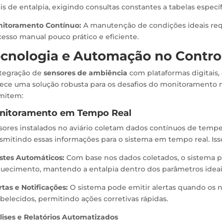
is de entalpia, exigindo consultas constantes a tabelas específ
itoramento Contínuo:
A manutenção de condições ideais requ
esso manual pouco prático e eficiente.
cnologia e Automação no Control
ntegração de
sensores de ambiência
com plataformas digitais
rece uma solução robusta para os desafios do monitoramento 
mitem:
nitoramento em Tempo Real
sores instalados no aviário coletam dados contínuos de tempe
smitindo essas informações para o sistema em tempo real. Isso 
stes Automáticos:
Com base nos dados coletados, o sistema p
quecimento, mantendo a entalpia dentro dos parâmetros ideai
rtas e Notificações:
O sistema pode emitir alertas quando os ní
belecidos, permitindo ações corretivas rápidas.
lises e Relatórios Automatizados