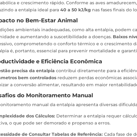
abólica e crescimento rápido. Conforme as aves amadurecem, 
zindo a entalpia ideal para
40 a 50 kJ/kg
nas fases finais do lo
pacto no Bem-Estar Animal
dições ambientais inadequadas, como alta entalpia, podem cau
nidade e aumentando a suscetibilidade a doenças.
Baixos nív
essivo, comprometendo o conforto térmico e o crescimento da
lpia é, portanto, essencial para prevenir mortalidade e garantir
ductividade e Eficiência Econômica
stão precisa da entalpia
contribui diretamente para a eficiên
âmetros bem controlados
reduzem perdas econômicas associa
izar a conversão alimentar, resultando em maior rentabilidade
safios do Monitoramento Manual
nitoramento manual da entalpia apresenta diversas dificulda
plexidade dos Cálculos:
Determinar a entalpia requer cálc
tiva, o que pode ser demorado e propenso a erros.
essidade de Consultar Tabelas de Referência:
Cada fase de d