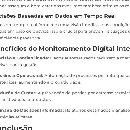
nas assegura o bem-estar das aves, mas também otimiza os res
cisões Baseadas em Dados em Tempo Real
os em tempo real fornecem uma visão imediata das condições 
das em caso de desvios. Isso é crucial para prevenir situaçõ
eficiência produtiva.
nefícios do Monitoramento Digital Int
ecisão e Confiabilidade:
Dados automatizados reduzem a marg
isas para a gestão.
iciência Operacional:
Automação de processos permite que os
ratégicas, aumentando a produtividade.
dução de Custos:
A prevenção de perdas por estresse térmic
ificativa para o produtor.
mada de Decisões Informada:
Relatórios detalhados e anális
atégias eficazes.
onclusão