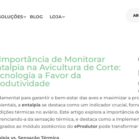
AR
SOLUÇÕES
BLOG
LOJA
Importância de Monitorar
talpia na Avicultura de Corte:
cnologia a Favor da
odutividade
amental para garantir o bem-estar das aves e maximizar a pro
ientais, a
entalpia
se destaca como um indicador crucial, for
ições térmicas no aviário. Este artigo explora a importância 
erenciando-a da sensação térmica, e destaca como a impleme
egrados ao módulo zootécnico do
eProdutor
pode transformar a
alpia vs. Sensação Térmica