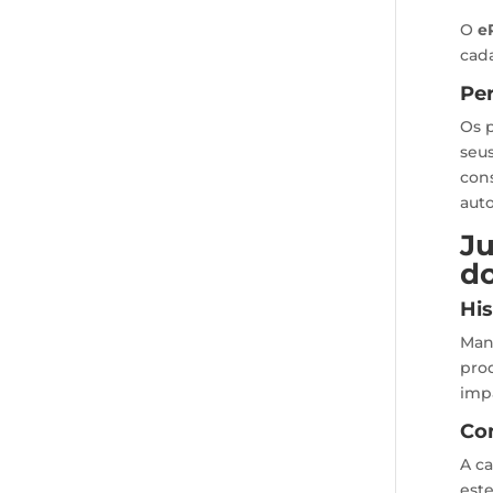
O
e
cada
Per
Os 
seus
con
aut
Ju
do
His
Man
prod
impa
Co
A c
est