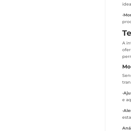
idea
•
Mon
proc
Te
A i
ofe
per
Mo
Sen
tran
•
Aju
e a
•
Ale
esta
Aná