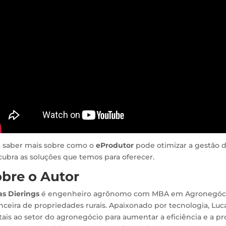
a saber mais sobre como o
eProdutor
pode otimizar a gestão d
ubra as soluções que temos para oferecer.
bre o Autor
as Dierings
é engenheiro agrônomo com MBA em Agronegócio
nceira de propriedades rurais. Apaixonado por tecnologia, Luc
tais ao setor do agronegócio para aumentar a eficiência e a pr