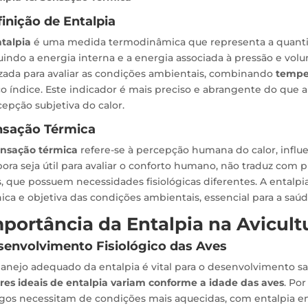
inição de Entalpia
talpia
é uma medida termodinâmica que representa a quanti
uindo a energia interna e a energia associada à pressão e volum
izada para avaliar as condições ambientais, combinando
temper
o índice. Este indicador é mais preciso e abrangente do que 
epção subjetiva do calor.
nsação Térmica
ensação térmica
refere-se à percepção humana do calor, influ
ra seja útil para avaliar o conforto humano, não traduz com p
, que possuem necessidades fisiológicas diferentes. A entalpia
ica e objetiva das condições ambientais, essencial para a saú
portância da Entalpia na Avicult
envolvimento Fisiológico das Aves
anejo adequado da entalpia é vital para o desenvolvimento s
ores ideais de entalpia variam conforme a idade das aves
. Po
ngos necessitam de condições mais aquecidas, com entalpia e