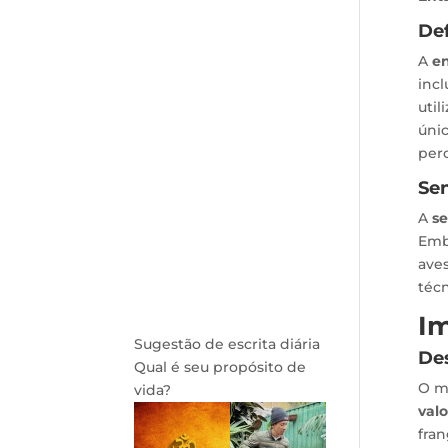
Def
A
en
incl
util
únic
perc
Se
A
s
Embo
aves
técn
Im
Sugestão de escrita diária
Des
Qual é seu propósito de
O m
vida?
val
fra