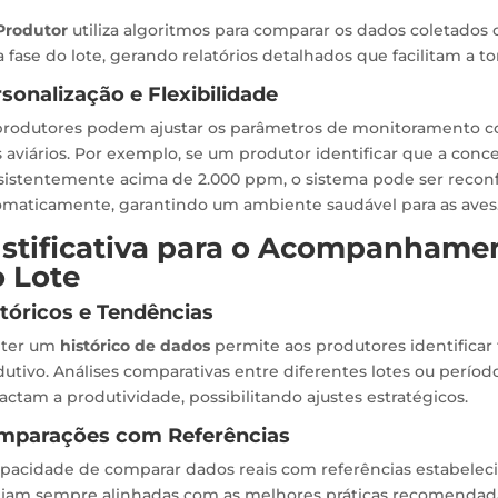
Produtor
utiliza algoritmos para comparar os dados coletados 
 fase do lote, gerando relatórios detalhados que facilitam a 
sonalização e Flexibilidade
produtores podem ajustar os parâmetros de monitoramento co
 aviários. Por exemplo, se um produtor identificar que a conc
sistentemente acima de 2.000 ppm, o sistema pode ser reconf
omaticamente, garantindo um ambiente saudável para as aves
stificativa para o Acompanhame
 Lote
tóricos e Tendências
ter um
histórico de dados
permite aos produtores identificar
utivo. Análises comparativas entre diferentes lotes ou período
ctam a produtividade, possibilitando ajustes estratégicos.
mparações com Referências
apacidade de comparar dados reais com referências estabelec
ejam sempre alinhadas com as melhores práticas recomendadas 