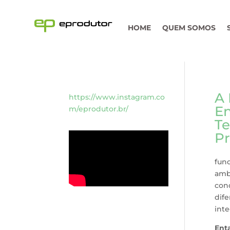
HOME
QUEM SOMOS
A 
https://www.instagram.co
En
m/eprodutor.br/
Te
Pr
fund
amb
cond
dif
int
Ent