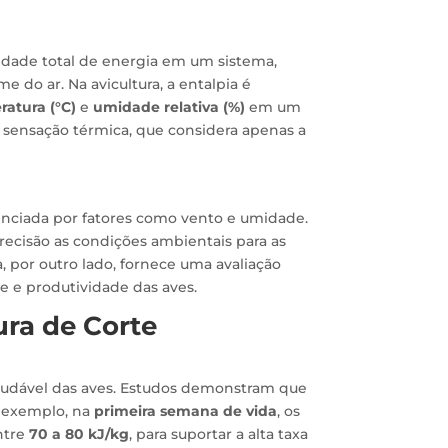
dade total de energia em um sistema,
e do ar. Na avicultura, a entalpia é
atura (°C)
e
umidade relativa (%)
em um
a sensação térmica, que considera apenas a
enciada por fatores como vento e umidade.
recisão as condições ambientais para as
, por outro lado, fornece uma avaliação
de e produtividade das aves.
ura de Corte
audável das aves. Estudos demonstram que
r exemplo, na
primeira semana de vida
, os
ntre
70 a 80 kJ/kg
, para suportar a alta taxa