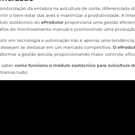
nitorização da entalpia na avicultura de corte, diferenciada d
antir o bem-estar das aves e maximizar a produtividade. A in
ulo zootécnico do
eProdutor
proporciona uma gestão eficien
afios do monitoramento manual e promovendo uma produção aví
estir em tecnologia e automação não é apenas uma tendência
 desejam se destacar em um mercado competitivo.
O eProdu
sformar a gestão avícola, proporcionando maior controle, efici
a saber
como funciona o módulo zootécnico para avicultura d
tramos tudo: