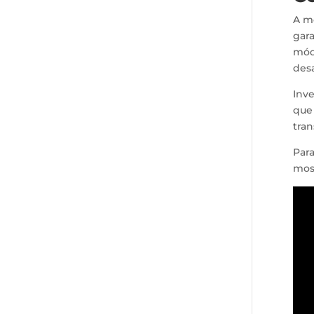
A mo
gar
mód
des
Inv
que
tran
Par
mos