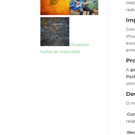
met
redu
Im
Con
imu
exc
Visualizar
enta
todas as respostas
Pro
A
ge
Par
otim
De
O mo
•
Com
rela
•
Nec