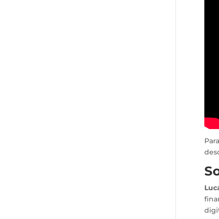
Par
desc
So
Luc
fina
digi