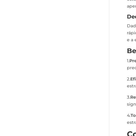
ape
De
Dad
rápi
e a 
Be
1.
Pr
prec
2.
Ef
est
3.
Re
sign
4.
To
estr
C